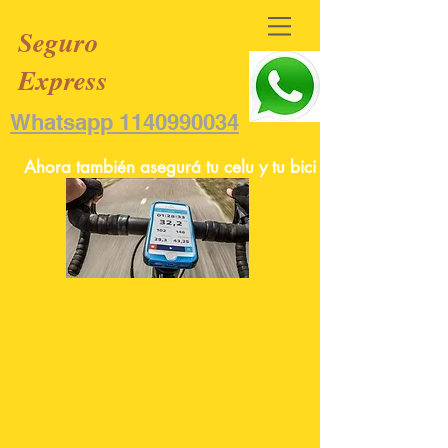
Seguro
Express
Whatsapp 1140990034
Ahora también asegurá tu celu y tu bici